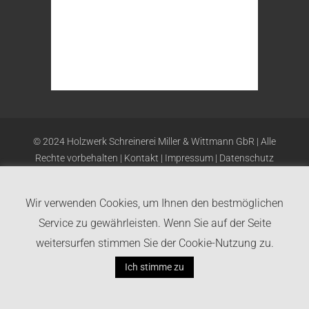
© 2024 Holzwerk Schreinerei Miller & Wittmann GbR | Alle
Rechte vorbehalten |
Kontakt
|
Impressum
|
Datenschutz
Facebook
Instagram
E-
Wir verwenden Cookies, um Ihnen den bestmöglichen
Mail
Service zu gewährleisten. Wenn Sie auf der Seite
weitersurfen stimmen Sie der Cookie-Nutzung zu.
Ich stimme zu